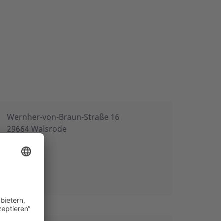
Wernher-von-Braun-Straße 16
29664 Walsrode