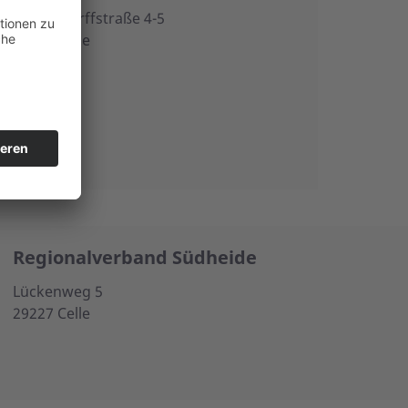
Hattendorffstraße 4-5
29225 Celle
Regionalverband Südheide
Lückenweg 5
29227 Celle