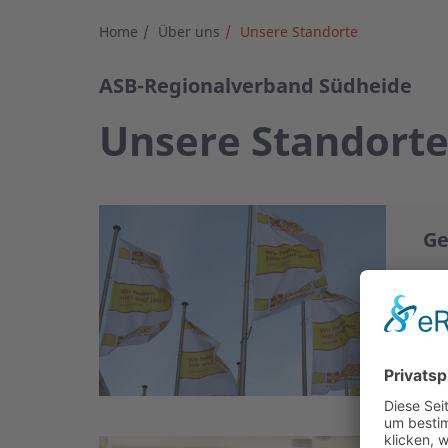
Home
Über uns
Unsere Standorte
ASB-Regionalverband Südheide
Unsere Standort
Ge