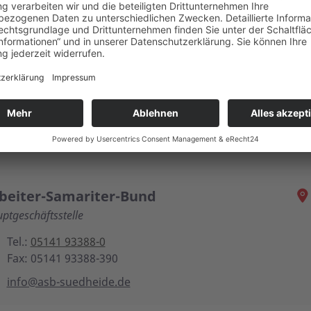
gespflege Celle
süber gemeinsam, abends zu Hause
Tel.:
05141 93388-240
Fax: 05141 93388-249
tagespflege@asb-suedheide.de
beiter-Samariter-Bund
ptgeschäftsstelle
Tel.:
05141 93388-0
Fax: 05141 93388-390
info@asb-suedheide.de