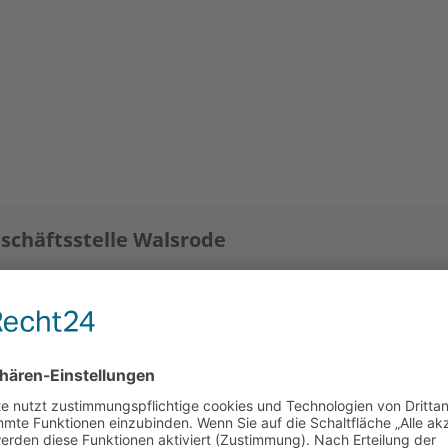
e
schäftsstelle Walsrode
Tel.:
05161 94594-11
Fax: 05161 94594-12
servicecenter@asb-suedheide.de