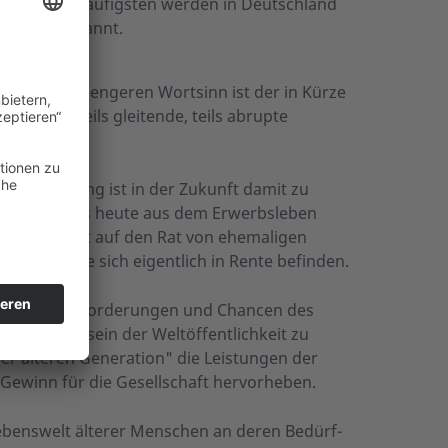
hört. Am häufigsten werden in Deutschland
rsgrenze genannt.
Senioren im engeren Wortsinn ist der in Kürze
llzogene teils gleitende, teils abrupte
en.
Entwicklung ist in der Zukunft damit zu
en später als heute aus dem Erwerbsleben
n vermehrt auf den Rat von ehemaligen
werden, die sich eigentlich in Rente befinden.
es, die Heraus­forde­rungen und Chancen des
s Bewusst­sein der Welt­öffent­lich­keit zu
der älteren Generation" die Leistungen der
ewinn für die Gesell­schaft hervorheben.
ebens­welt älterer Menschen an deren Bedürf­