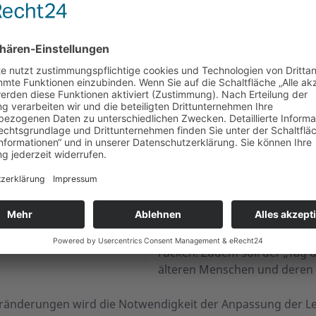
Menschen zu den Senioren ge
50, 55 oder 60 Jahre als Alte
Typisch für die Mehrheit der 
bevorstehende oder bereits vo
Rückzug aus dem Erwerbsleb
Aufgrund der demografischen 
rechnen, dass ältere Mensch
ausscheiden und Unternehme
Mitarbeitern angewiesen sein 
Ziel dieses Aktions­tags ist 
demo­gra­fischen Wandels in da
rücken. Zudem soll der „Tag 
älteren Menschen und deren G
Verände­rungen wird die Notwendig­keit der Anpassung der L