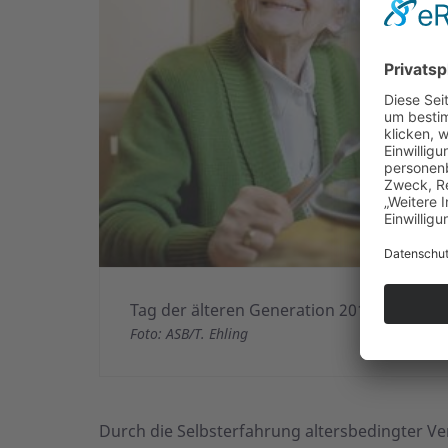
Tag der älteren Generation 2017
Foto: ASB/T. Ehling
Durch die Selbst­erfahrung alters­bedingter 