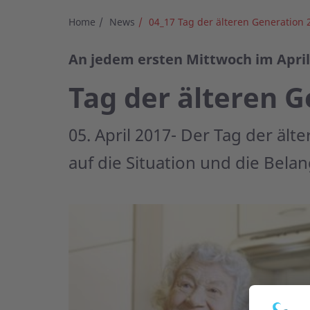
Home
News
04_17 Tag der älteren Generation 
An jedem ersten Mittwoch im April
Tag der älteren G
05. April 2017- Der Tag der äl
auf die Situation und die Bel