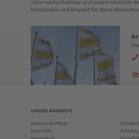
nisse nach­voll­zieh­bar und zudem wird sehr 
Verständnis und Respekt für ältere Menschen
Ar
Hau
UNSERE ANGEBOTE
Ambulante Pflege
Schnell-
Erste Hilfe
Schulbeg
Hausnotruf
Einzelfa