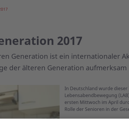
2017
eneration 2017
teren Generation ist ein internationaler
ange der älteren Generation aufmerksam 
In Deutschland wurde dieser 
Lebensabendbewegung (LAB) 
ersten Mittwoch im April dur
Rolle der Senioren in der Ge
Es gibt verschiedene Vorstel