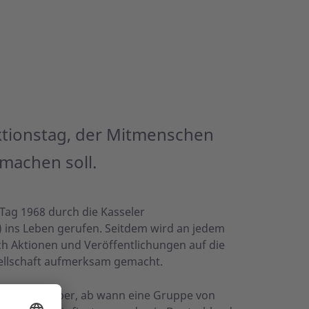
 Aktionstag, der Mitmenschen
machen soll.
Tag 1968 durch die Kasseler
ins Leben gerufen. Seitdem wird an jedem
ch Aktionen und Veröffentlichungen auf die
sellschaft aufmerksam gemacht.
lungen darüber, ab wann eine Gruppe von