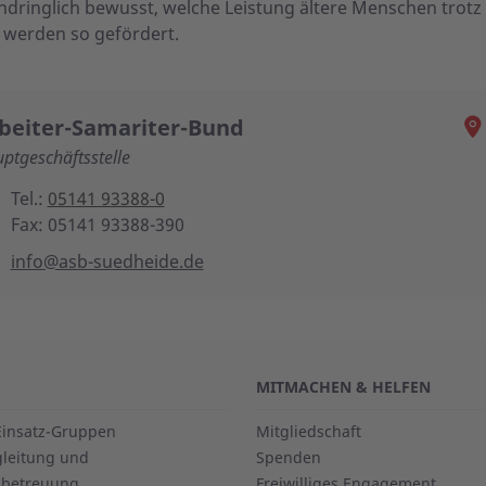
eindring­lich bewusst, welche Leistung ältere Menschen trot
 werden so gefördert.
beiter-Samariter-Bund
ptgeschäftsstelle
Tel.:
05141 93388-0
Fax: 05141 93388-390
info@asb-suedheide.de
MITMACHEN & HELFEN
Einsatz-Gruppen
Mitgliedschaft
leitung und
Spenden
llbetreuung
Freiwilliges Engagement